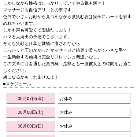
しかしながら性格はしっかりしていてやる気も満々！
マッサージも自信アリ、との事です。
色白で小さいお顔から見つめながら微笑む姿は完全にハートを射止
めれちゃいます。
しかも声も可愛くて愛嬌たっぷり！
ハマる人続出の予感でございます。
そんな笑顔と仕草と愛嬌に癒されながら
しっかりと圧のかかったマッサージと綺麗で柔らかく小さな手で
一生懸命する施術は完全リフレッシュ間違いなし。
この文章に目を通した貴男様、是非とも一度彼女との時間をお過ご
しください。
虜になるかもしれませんよ!!
スケジュール
08月07日(金)
お休み
08月08日(土)
お休み
08月09日(日)
お休み