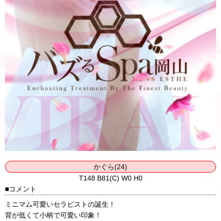
かぐら(24)
T148 B81(C) W0 H0
コメント
ミニマム可愛いセラピストの誕生！
背が低くて小柄で可愛い印象！