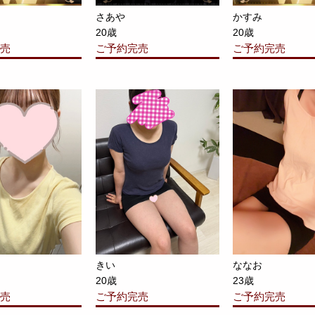
さあや
かすみ
20歳
20歳
売
ご予約完売
ご予約完売
きい
ななお
20歳
23歳
売
ご予約完売
ご予約完売